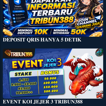
𝐃𝐄𝐏𝐎𝐒𝐈𝐓 𝐐𝐑𝐈𝐒 𝐇𝐀𝐍𝐘𝐀 𝟓 𝐃𝐄𝐓𝐈𝐊
𝐄𝐕𝐄𝐍𝐓 𝐊𝐎𝐈 𝐉𝐄𝐉𝐄𝐑 𝟑 𝐓𝐑𝐈𝐁𝐔𝐍𝟑𝟖𝟖