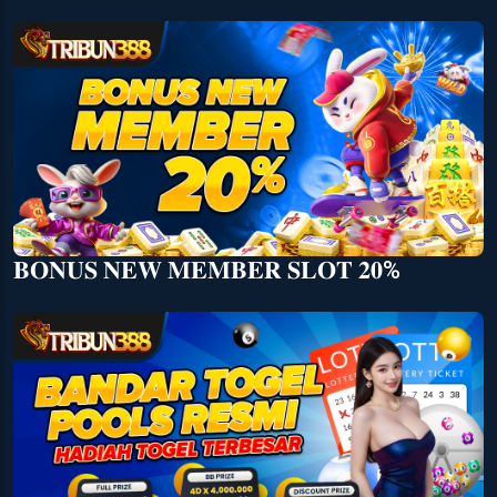
𝐁𝐎𝐍𝐔𝐒 𝐍𝐄𝐖 𝐌𝐄𝐌𝐁𝐄𝐑 𝐒𝐋𝐎𝐓 𝟐𝟎%