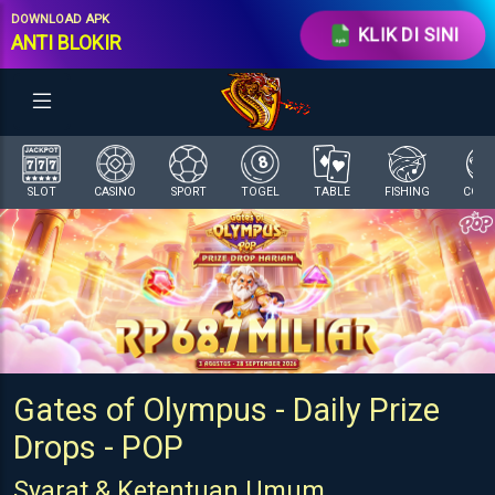
DOWNLOAD APK
KLIK DI SINI
ANTI BLOKIR
SLOT
CASINO
SPORT
TOGEL
TABLE
FISHING
COCK 
Gates of Olympus - Daily Prize
Drops - POP
Syarat & Ketentuan Umum