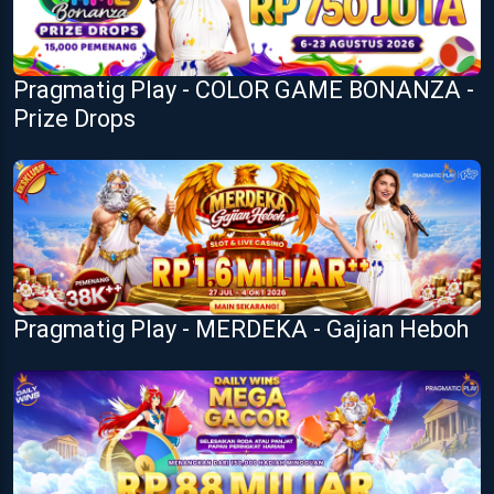
Pragmatig Play - COLOR GAME BONANZA -
Prize Drops
Pragmatig Play - MERDEKA - Gajian Heboh