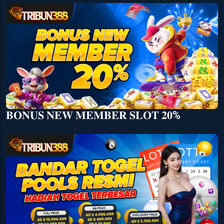
𝐁𝐎𝐍𝐔𝐒 𝐍𝐄𝐖 𝐌𝐄𝐌𝐁𝐄𝐑 𝐒𝐋𝐎𝐓 𝟐𝟎%