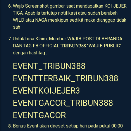
Wajib Screenshot gambar saat mendapatkan KOI JEJER
TIGA. Apabila tertutup notifikasi atau sudah berubah
WILD atau NAGA meskipun sedikit maka dianggap tidak
sah
Untuk bisa Klaim, Member WAJIB POST DI BERANDA
DAN TAG FB OFFICIAL 𝐓𝐑𝐈𝐁𝐔𝐍𝟑𝟖𝟖 "WAJIB PUBLIC"
dengan hashtag :
EVENT_TRIBUN388
EVENTTERBAIK_TRIBUN388
EVENTKOIJEJER3
EVENTGACOR_TRIBUN388
EVENTGACOR
Bonus Event akan direset setiap hari pada pukul 00.00