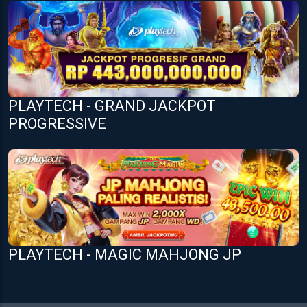
PLAYTECH - GRAND JACKPOT
PROGRESSIVE
PLAYTECH - MAGIC MAHJONG JP