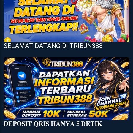
SELAMAT DATANG DI TRIBUN388
𝐃𝐄𝐏𝐎𝐒𝐈𝐓 𝐐𝐑𝐈𝐒 𝐇𝐀𝐍𝐘𝐀 𝟓 𝐃𝐄𝐓𝐈𝐊