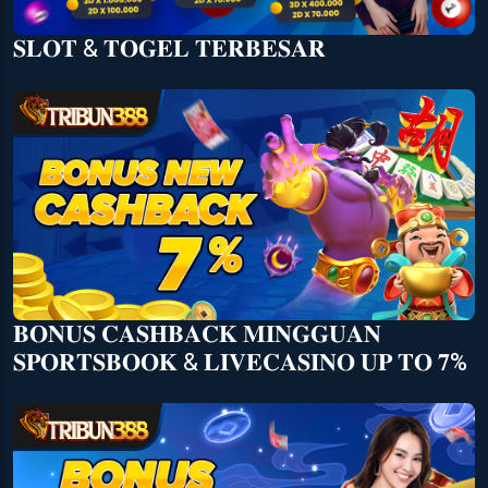
𝐒𝐋𝐎𝐓 & 𝐓𝐎𝐆𝐄𝐋 𝐓𝐄𝐑𝐁𝐄𝐒𝐀𝐑
𝐁𝐎𝐍𝐔𝐒 𝐂𝐀𝐒𝐇𝐁𝐀𝐂𝐊 𝐌𝐈𝐍𝐆𝐆𝐔𝐀𝐍
𝐒𝐏𝐎𝐑𝐓𝐒𝐁𝐎𝐎𝐊 & 𝐋𝐈𝐕𝐄𝐂𝐀𝐒𝐈𝐍𝐎 𝐔𝐏 𝐓𝐎 𝟕%