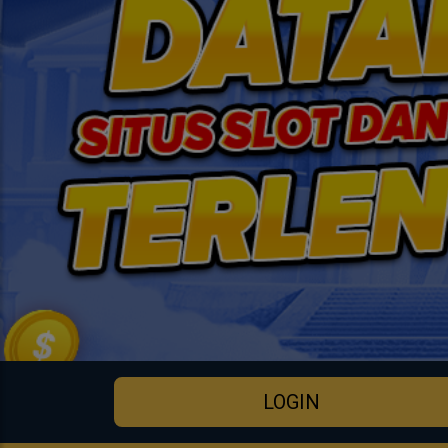
LOGIN