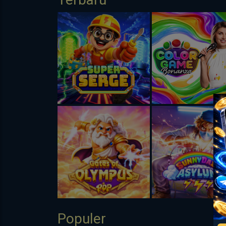
Populer