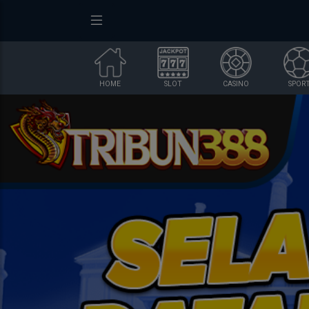
HOME
SLOT
CASINO
SPOR