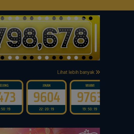
Lihat lebih banyak
JINAN
MIAMI
HK SIANG
MALAYSI
604
9763
8867
63
: 20 : 16
19 : 50 : 16
20 : 50 : 16
00 : 5