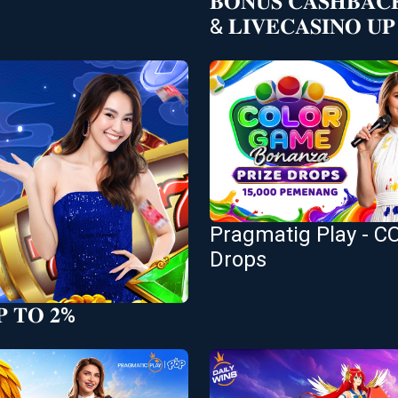
𝐁𝐎𝐍𝐔𝐒 𝐂𝐀𝐒𝐇𝐁𝐀𝐂
& 𝐋𝐈𝐕𝐄𝐂𝐀𝐒𝐈𝐍𝐎 𝐔
Pragmatig Play - 
Drops
𝐏 𝐓𝐎 𝟐%