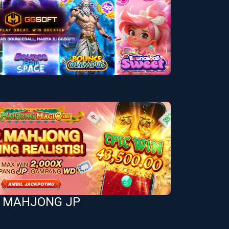
C MAHJONG JP