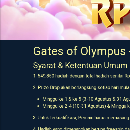
Gates of Olympus -
Syarat & Ketentuan Umum
1. 549,850 hadiah dengan total hadiah senilai 
2. Prize Drop akan berlangsung setiap hari mul
Minggu ke 1 & ke 5 (3-10 Agustus & 31 Agus
Minggu ke 2-4 (10-31 Agustus) & Minggu ke
3. Untuk terkualifikasi, Pemain harus memasan
4. Hadiah yang dimenangkan berupa freespin d