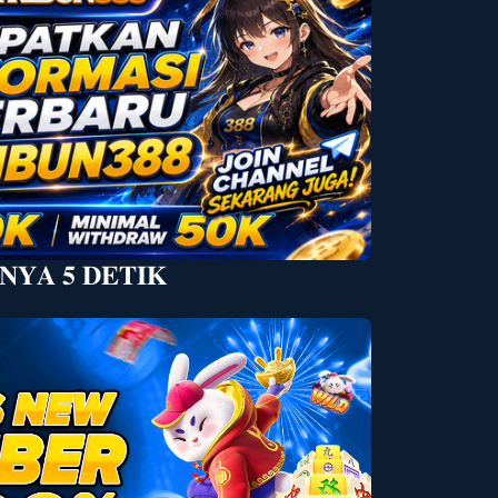
𝐍𝐘𝐀 𝟓 𝐃𝐄𝐓𝐈𝐊