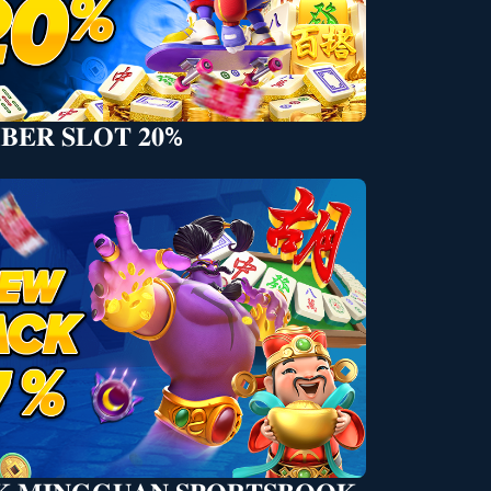
𝐄𝐑 𝐒𝐋𝐎𝐓 𝟐𝟎%