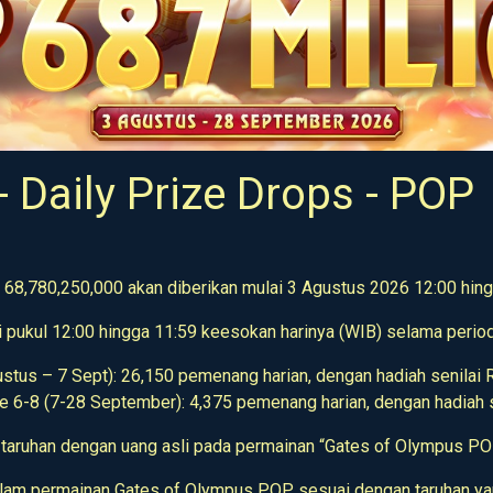
 Daily Prize Drops - POP
Rp 68,780,250,000 akan diberikan mulai 3 Agustus 2026 12:00 hi
ai pukul 12:00 hingga 11:59 keesokan harinya (WIB) selama peri
tus – 7 Sept): 26,150 pemenang harian, dengan hadiah senilai R
 6-8 (7-28 September): 4,375 pemenang harian, dengan hadiah se
g taruhan dengan uang asli pada permainan “Gates of Olympus PO
alam permainan Gates of Olympus POP sesuai dengan taruhan y