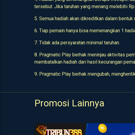
tersebut. Jika taruhan yang menang melebihi Rp 
5. Semua hadiah akan dikreditkan dalam bentuk u
6. Tiap pemain hanya bisa memenangkan 1 hadi
7. Tidak ada persyaratan minimal taruhan.
8. Pragmatic Play berhak meninjau aktivitas pe
membatalkan hadiah dari hasil kecurangan pemai
9. Pragmatic Play berhak mengubah, menghentik
Promosi Lainnya