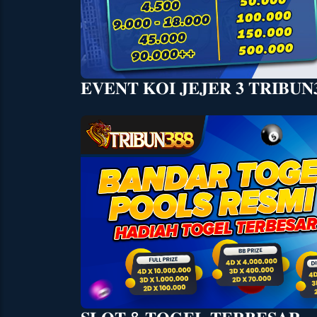
𝐄𝐕𝐄𝐍𝐓 𝐊𝐎𝐈 𝐉𝐄𝐉𝐄𝐑 𝟑 𝐓𝐑𝐈𝐁𝐔𝐍